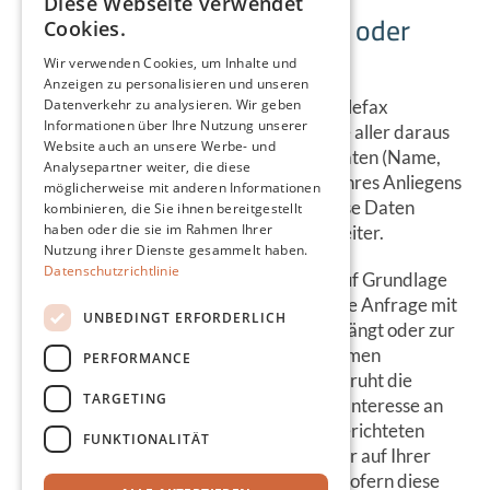
Diese Webseite verwendet
Anfrage per E-Mail, Telefon oder
Cookies.
Telefax
Wir verwenden Cookies, um Inhalte und
Anzeigen zu personalisieren und unseren
Wenn Sie uns per E-Mail, Telefon oder Telefax
Datenverkehr zu analysieren. Wir geben
Informationen über Ihre Nutzung unserer
kontaktieren, wird Ihre Anfrage inklusive aller daraus
Website auch an unsere Werbe- und
hervorgehenden personenbezogenen Daten (Name,
Analysepartner weiter, die diese
Anfrage) zum Zwecke der Bearbeitung Ihres Anliegens
möglicherweise mit anderen Informationen
bei uns gespeichert und verarbeitet. Diese Daten
kombinieren, die Sie ihnen bereitgestellt
haben oder die sie im Rahmen Ihrer
geben wir nicht ohne Ihre Einwilligung weiter.
Nutzung ihrer Dienste gesammelt haben.
Datenschutzrichtlinie
Die Verarbeitung dieser Daten erfolgt auf Grundlage
von Art. 6 Abs. 1 lit. b DSGVO, sofern Ihre Anfrage mit
UNBEDINGT ERFORDERLICH
der Erfüllung eines Vertrags zusammenhängt oder zur
Durchführung vorvertraglicher Maßnahmen
PERFORMANCE
erforderlich ist. In allen übrigen Fällen beruht die
TARGETING
Verarbeitung auf unserem berechtigten Interesse an
der effektiven Bearbeitung der an uns gerichteten
FUNKTIONALITÄT
Anfragen (Art. 6 Abs. 1 lit. f DSGVO) oder auf Ihrer
Einwilligung (Art. 6 Abs. 1 lit. a DSGVO) sofern diese